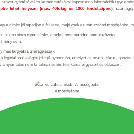
a szövet gyártásával és karbantartásával kapcsolatos információk figyelemb
be lehet helyezni (max. 40fokig és 1000 fordulat/perc
)
, szárítógé
ogy a címke jól tapadjon a felületre, majd csak azután szabad mosógépbe, m
tani, sajnos nincs olyan címke, amelyik megmaradna pamutszöveten.
szítmény sem.
gy más tárgyakra újraragasszák.
a leginkább ökológiai jellegű nyomtatás, amelyet az orvosi, iskolai, gaszt
y a nyomtatás nem tartalmaz semmiféle káros vegyszert és oldószert.
A mosógépbe