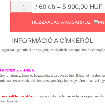
/ 60 db =
5 900,00
HUF
HOZZÁADÁS A KOSÁRHOZ
INFORMÁCIÓ A CÍMKÉRŐL
 legyártva ugyanabból az anyagból).
A névtáblák mosógépekhez, szárítógé
INGYENES postaköltség
tárgyra ráragaszthatja és hozzáadhatja az egyediségét. Bátran címkézheti ruhá
onnadobozokra, a munkacikkekre, a magántárgyakra, vagy bármire, amivel egyed
znak kell lennie ahhoz
,
hogy a címkét szilárdan rá tudja ragasztani. 
nyen leválhat.