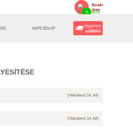
Kosár
üres
0
Ingyenes
LOG
KAPCSOLAT
szállítás
YESÍTÉSE
(Hátralevö
14
Jel)
(Hátralevö
14
Jel)