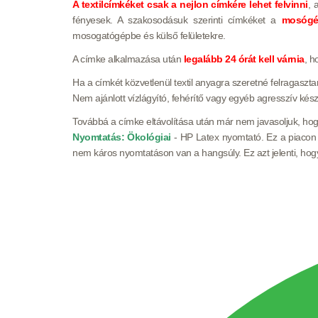
A textilcímkéket csak a nejlon címkére lehet felvinni
, 
fényesek
. A szakosodásuk szerinti címkéket a
mosógép
mosogatógépbe és külső felületekre.
A címke alkalmazása után
legalább 24 órát kell várnia
, h
Ha a címkét közvetlenül textil anyagra szeretné felragasz
Nem ajánlott vízlágyító, fehérítő vagy egyéb agresszív ké
Továbbá a címke eltávolítása után már nem javasoljuk, ho
Nyomtatás: Ökológiai
- HP Latex nyomtató. Ez a piacon 
nem káros nyomtatáson van a hangsúly. Ez azt jelenti, hog