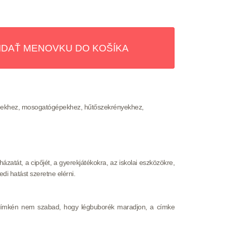
pekhez, mosogatógépekhez, hűtőszekrényekhez,
zatát, a cipőjét, a gyerekjátékokra, az iskolai eszközökre,
i hatást szeretne elérni.
A címkén nem szabad, hogy légbuborék maradjon, a címke