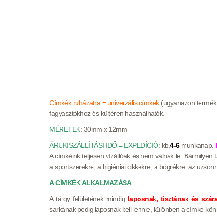
Címkék ruházatra = univerzális címkék
(ugyanazon termék,
fagyasztókhoz és kültéren használhatók.
MÉRETEK
: 30mm x 12mm
ÁRUKISZÁLLÍTÁSI IDŐ = EXPEDÍCIÓ:
kb.
4-6
munkanap.
A címkéink teljesen vízállóak és nem válnak le. Bármilyen 
a sportszerekre, a higiéniai cikkekre, a bögrékre, az uzs
A CÍMKÉK ALKALMAZÁSA
A tárgy felületének mindig
laposnak, tisztának és szára
sarkának pedig laposnak kell lennie, különben a címke kön