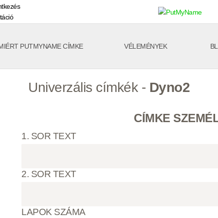
ntkezés
táció
MIÉRT PUTMYNAME CÍMKE
VÉLEMÉNYEK
B
Univerzális címkék -
Dyno2
CÍMKE SZEMÉL
1. SOR TEXT
2. SOR TEXT
LAPOK SZÁMA