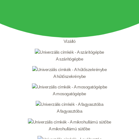
Vízálló
A szárítógépbe
A hűtőszekrénybe
A mosogatógépbe
A fagyasztóba
A mikrohullámú sütőbe