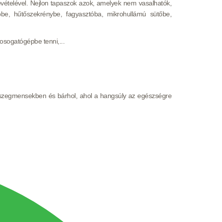
evételével. Nejlon tapaszok azok, amelyek nem vasalhatók,
pbe, hűtőszekrénybe, fagyasztóba, mikrohullámú sütőbe,
osogatógépbe tenni,...
ro-szegmensekben és bárhol, ahol a hangsúly az egészségre